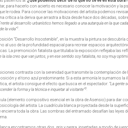
cas pasemos al:
¿Qué podemos decir de lo que no se ve en esta obra?
tar, para hacerlo con acierto es necesario conocer la motivación y la p
l que le rodea. Para conocer las motivaciones del artista podemos revisar
a crítica a la deriva que arrastra a Ibiza desde hace dos décadas, sobre
Frente al desarrollo urbanístico hemos llegado a una autarquía en la que cad
1
e la vida”
.
sición “Desarrollo Insostenible”, en la muestra la pintura se descubría
rno al uso de la profundidad espacial para recrear espacios arquitectón
s. La premonición fatalista que titulaba la exposición reflejaba las ref
e la isla creo que van juntos, y en ese sentido soy fatalista, no soy muy optimi
iciones contrasta con la serenidad que transmite la contemplación de l
omposición y el tono azul predominante. Si a esta armonía le sumamos la i
stica, el artista consigue el efecto que busca en el espectador:
“La gente s
3
nder la forma y la técnica e inquietar al visitante”
.
cula (elemento compositivo esencial en la obra de Asensio) para dar co
 psicología del artista. La cuadrícula blanca proyectada desde la superfic
e encierra toda la obra. Las sombras del entramado desafían las leyes d
erna.
 blanca encontramos otras dos, gris y negra, insertadas a modo de jueg