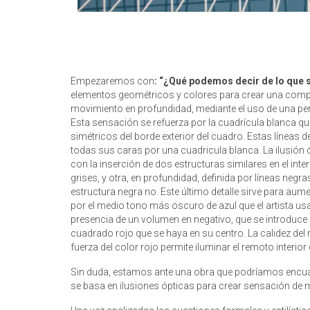
Empezaremos con
: “¿Qué podemos decir de lo que s
elementos geométricos y colores para crear una compo
movimiento en profundidad, mediante el uso de una per
Esta sensación se refuerza por la cuadrícula blanca que 
simétricos del borde exterior del cuadro. Estas líneas 
todas sus caras por una cuadricula blanca. La ilusión óp
con la inserción de dos estructuras similares en el inter
grises, y otra, en profundidad, definida por líneas negr
estructura negra no. Este último detalle sirve para au
por el medio tono más oscuro de azul que el artista usa 
presencia de un volumen en negativo, que se introduce ha
cuadrado rojo que se haya en su centro. La calidez del r
fuerza del color rojo permite iluminar el remoto interio
Sin duda, estamos ante una obra que podríamos encuad
se basa en ilusiones ópticas para crear sensación de m