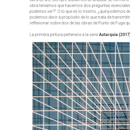
obra teníamos que hacernos dos preguntas esenciale
podemos ver?”
. O lo que es lo mismo, ¿qué podemos deci
podemos decir a propósito de lo que trata de transmitir
reflexionar sobre dos de las obras de Punto de Fuga q
La primera pintura pertenece a la serie
Autarquía (2017