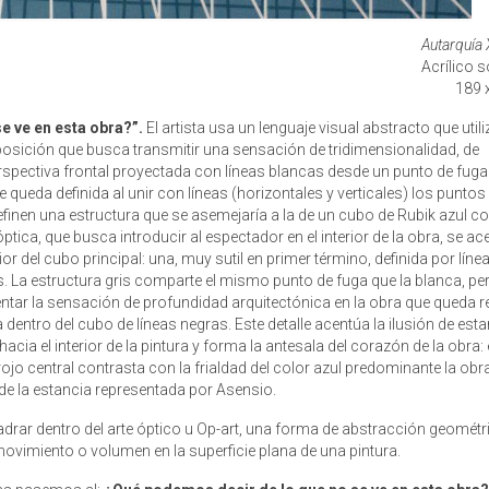
Autarquía 
Acrílico s
189 
e ve en esta obra?”.
El artista usa un lenguaje visual abstracto que utili
sición que busca transmitir una sensación de tridimensionalidad, de
spectiva frontal proyectada con líneas blancas desde un punto de fuga 
queda definida al unir con líneas (horizontales y verticales) los puntos
definen una estructura que se asemejaría a la de un cubo de Rubik azul c
tica, que busca introducir al espectador en el interior de la obra, se ac
ior del cubo principal: una, muy sutil en primer término, definida por líne
as. La estructura gris comparte el mismo punto de fuga que la blanca, per
mentar la sensación de profundidad arquitectónica en la obra que queda 
dentro del cubo de líneas negras. Este detalle acentúa la ilusión de esta
cia el interior de la pintura y forma la antesala del corazón de la obra: 
ojo central contrasta con la frialdad del color azul predominante la obra
r de la estancia representada por Asensio.
rar dentro del arte óptico u Op-art, una forma de abstracción geométr
ovimiento o volumen en la superficie plana de una pintura.