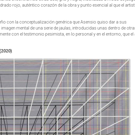
rado rojo, auténtico corazón de la obra y punto esencial al que el artist
seño con la conceptualización genérica que Asensio quiso dar a sus
a imagen mental de una serie de jaulas, introducidas unas dentro de otr
mente con el testimonio pesimista, en lo personal y en el entorno, que el 
(2020)
.