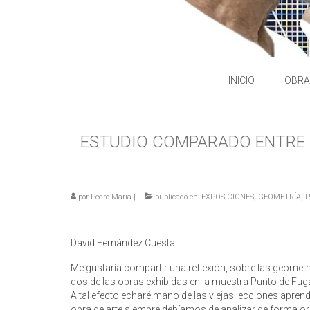
INICIO
OBRA
ESTUDIO COMPARADO ENTRE 
por
Pedro Maria
|
publicado en:
EXPOSICIONES
,
GEOMETRÍA
,
P
David Fernández Cuesta
Me gustaría compartir una reflexión, sobre las geometr
dos de las obras exhibidas en la muestra Punto de Fug
A tal efecto echaré mano de las viejas lecciones aprendi
obra de arte siempre debíamos de analizar de forma orden