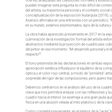
Una vez analizadas las cuestiones formales y estilísti
pueden imaginar esta pregunta es más difícil de contes
del artista, su trayectoria personal y el contexto socia
conceptualización de la exposición Autarquía (2019), un
Asensio afirmaba en una entrevista con un periódico:
“
en su mundo, estamos ensimismados, lejos de la cultura y d
La obra había aparecido previamente en 2017 en la expo
culminación de la investigación formal del artista ento
abstractos mediante la proyección de cuadrículas cúbica
del pintor en ese momento:
“Mi desarrollo personal y el d
2
respecto”
.
El tono pesimista de las declaraciones en ambas expos
apreciación estética influida por el equilibrio de la c
óptica y el color rojo central, a modo de “pimienta” artí
sorprende del rigor de las composiciones, pero quiero trasce
Debemos centrarnos en el análisis del uso de la cuadrí
clave que nos permitirá enlazar con las reflexiones y la
cuadro hacia el interior se asemeja a una gran jaula qu
física en una alusión velada al mito platónico de la cav
Como comenté previamente, en el interior de la “jaula”