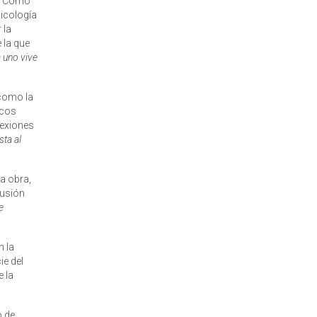
Como
sicología
 la
 la que
a uno vive
 como la
icos
lexiones
sta al
a obra,
lusión
e
n la
ie del
e la
o de