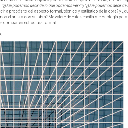
s:
“¿Qué podemos decir de lo que podemos ver?”
y
“¿Qué podemos decir de 
r a propósito del aspecto formal, técnico y estilístico de la obra? y ¿q
nos el artista con su obra? Me valdré de esta sencilla metodología para
ue comparten estructura formal.
)
.