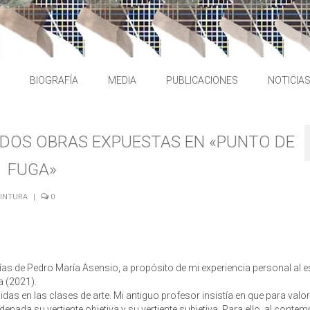
BIOGRAFÍA
MEDIA
PUBLICACIONES
NOTICIA
DOS OBRAS EXPUESTAS EN «PUNTO DE
FUGA»
INTURA
|
0
ías de Pedro María Asensio, a propósito de mi experiencia personal al e
a (2021).
das en las clases de arte. Mi antiguo profesor insistía en que para valo
ada su vertiente objetiva y su vertiente subjetiva. Para ello, al contemp