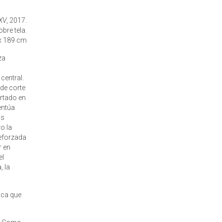
XV
, 2017.
obre tela.
x 189 cm
za
central.
 de corte
ortado en
entúa
as
o la
reforzada
r en
el
, la
ica que