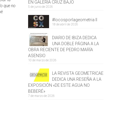
EN GALERÍA CRUZ BAJO
lo que no
5 de junio de 2026
ué
#locosporlageometria II
18 de abril de 2026
DIARIO DE IBIZA DEDICA
UNA DOBLE PÁGINA A LA
OBRA RECIENTE DE PEDRO MARÍA
ASENSIO
10 de marzo de 2026
LA REVISTA GEOMETRICAE
DEDICA UNA RESEÑA A LA
EXPOSICIÓN «DE ESTE AGUA NO
BEBERÉ»
7 de marzo de 2026