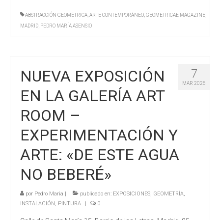
ABSTRACCIÓN GEOMÉTRICA
,
ARTE CONTEMPORÁNEO
,
GEOMETRICAE MAGAZINE
,
MADRID
,
PEDRO MARÍA ASENSIO
NUEVA EXPOSICIÓN
7
MAR 2026
EN LA GALERÍA ART
ROOM –
EXPERIMENTACIÓN Y
ARTE: «DE ESTE AGUA
NO BEBERÉ»
por
Pedro Maria
|
publicado en:
EXPOSICIONES
,
GEOMETRÍA
,
INSTALACIÓN
,
PINTURA
|
0