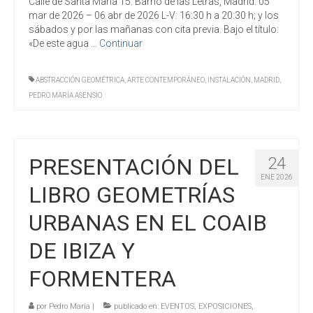
Calle de Santa María 15. Barrio de las Letras, Madrid. 05
mar de 2026 – 06 abr de 2026 L-V: 16:30 h a 20:30 h; y los
sábados y por las mañanas con cita previa. Bajo el título:
«De este agua …
Continuar
ABSTRACCIÓN GEOMÉTRICA
,
ARTE CONTEMPORÁNEO
,
INSTALACIÓN
,
MADRID
,
PEDRO MARÍA ASENSIO
PRESENTACIÓN DEL
24
ENE 2026
LIBRO GEOMETRÍAS
URBANAS EN EL COAIB
DE IBIZA Y
FORMENTERA
por
Pedro Maria
|
publicado en:
EVENTOS
,
EXPOSICIONES
,