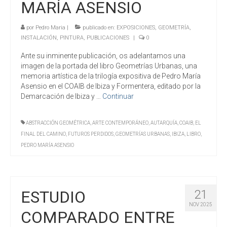
MARÍA ASENSIO
por
Pedro Maria
|
publicado en:
EXPOSICIONES
,
GEOMETRÍA
,
INSTALACIÓN
,
PINTURA
,
PUBLICACIONES
|
0
Ante su inminente publicación, os adelantamos una
imagen de la portada del libro Geometrías Urbanas, una
memoria artística de la trilogía expositiva de Pedro María
Asensio en el COAIB de Ibiza y Formentera, editado por la
Demarcación de Ibiza y …
Continuar
ABSTRACCIÓN GEOMÉTRICA
,
ARTE CONTEMPORÁNEO
,
AUTARQUÍA
,
COAIB
,
EL
FINAL DEL CAMINO
,
FUTUROS PERDIDOS
,
GEOMETRÍAS URBANAS
,
IBIZA
,
LIBRO
,
PEDRO MARÍA ASENSIO
ESTUDIO
21
NOV 2025
COMPARADO ENTRE