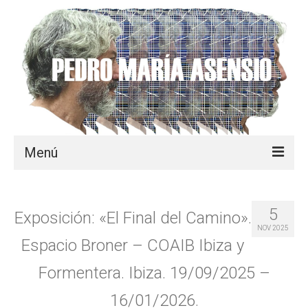
Menú
INICIO
5
Exposición: «El Final del Camino».
OBRA
NOV 2025
Espacio Broner – COAIB Ibiza y
BIOGRAFÍA
Formentera. Ibiza. 19/09/2025 –
MEDIA
16/01/2026.
PUBLICACIONES