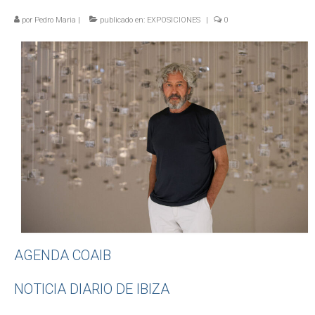
por
Pedro Maria
|
publicado en:
EXPOSICIONES
|
0
NOTICIAS
CONTACTO
AGENDA COAIB
NOTICIA DIARIO DE IBIZA