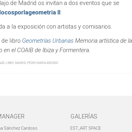
Bajo de Madrid os invitan a dos eventos que se
locosporlageometria II
:
da a la exposición con artistas y comisarios.
 de libro
Geometrías Urbanas
Memoria artística de la
io en el COAIB de Ibiza y Formentera.
NAS
,
LIBRO
,
MADRID
,
PEDRO MARÍA ASENSIO
MANAGER
GALERÍAS
ina Sánchez Cardoso
EST_ART SPACE